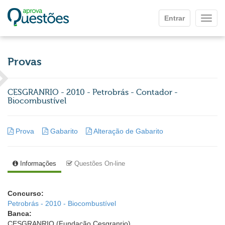
Ir para o conteúdo principal
Entrar
Mostr
Provas
CESGRANRIO - 2010 - Petrobrás - Contador -
Biocombustível
Prova
Gabarito
Alteração de Gabarito
Informações
Questões On-line
Concurso:
Petrobrás - 2010 - Biocombustível
Banca:
CESGRANRIO (Fundação Cesgranrio)