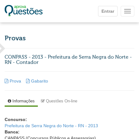
Ir para o conteúdo principal
Entrar
Mostr
Provas
CONPASS - 2013 - Prefeitura de Serra Negra do Norte -
RN - Contador
Prova
Gabarito
Informações
Questões On-line
Concurso:
Prefeitura de Serra Negra do Norte - RN - 2013
Banca:
CANPASS (Concursos Públicos e Assessorias)