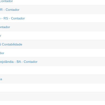
 Contador
PR - Contador
 - RS - Contador
ontador
r
S Contabilidade
dor
ejolândia - BA - Contador
ia