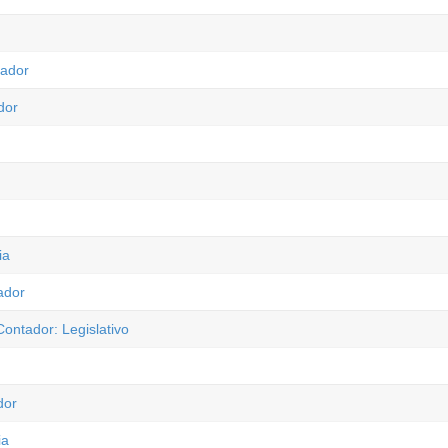
tador
dor
ia
ador
ontador: Legislativo
dor
ia