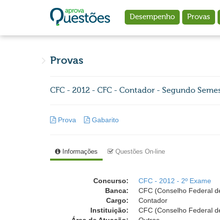
Ir para o conteúdo principal
Desempenho
Provas
Provas
CFC - 2012 - CFC - Contador - Segundo Semes
Prova
Gabarito
Informações
Questões On-line
Concurso:
CFC - 2012 - 2º Exame
Banca:
CFC (Conselho Federal de
Cargo:
Contador
Instituição:
CFC (Conselho Federal de