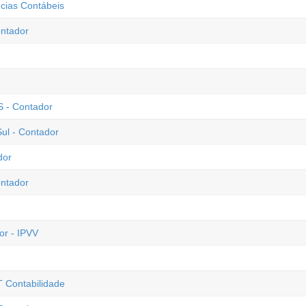
cias Contábeis
ntador
S - Contador
ul - Contador
dor
ontador
or - IPVV
T Contabilidade