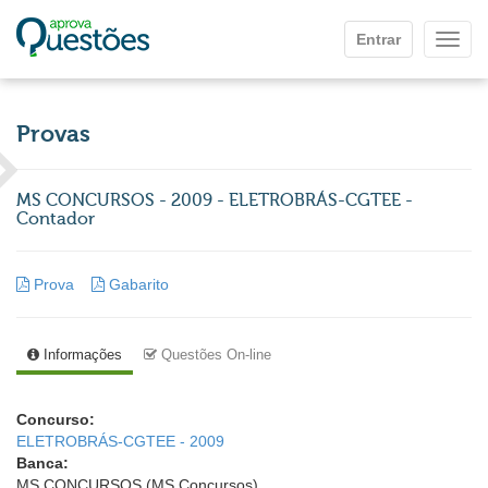
Ir para o conteúdo principal
Entrar
Mostr
Provas
MS CONCURSOS - 2009 - ELETROBRÁS-CGTEE -
Contador
Prova
Gabarito
Informações
Questões On-line
Concurso:
ELETROBRÁS-CGTEE - 2009
Banca:
MS CONCURSOS (MS Concursos)