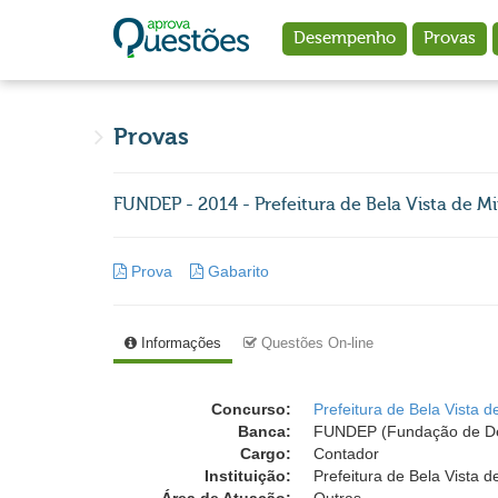
Ir para o conteúdo principal
Desempenho
Provas
Provas
FUNDEP - 2014 - Prefeitura de Bela Vista de M
Prova
Gabarito
Informações
Questões On-line
Concurso:
Prefeitura de Bela Vista 
Banca:
FUNDEP (Fundação de Des
Cargo:
Contador
Instituição:
Prefeitura de Bela Vista d