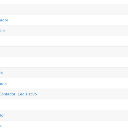
tador
dor
ia
ador
ontador: Legislativo
dor
ia