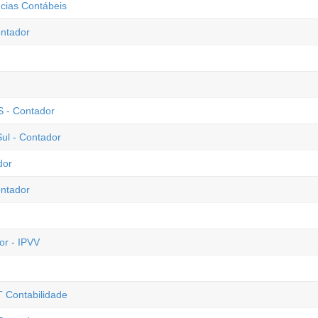
cias Contábeis
ntador
S - Contador
ul - Contador
dor
ontador
or - IPVV
T Contabilidade