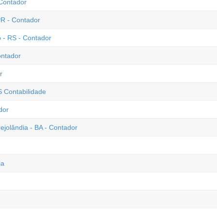
 Contador
PR - Contador
 - RS - Contador
ontador
r
S Contabilidade
dor
ejolândia - BA - Contador
ia