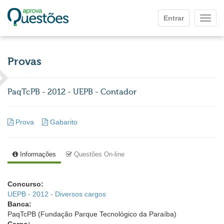
Ir para o conteúdo principal
Entrar
Mostr
Provas
PaqTcPB - 2012 - UEPB - Contador
Prova
Gabarito
Informações
Questões On-line
Concurso:
UEPB - 2012 - Diversos cargos
Banca:
PaqTcPB (Fundação Parque Tecnológico da Paraíba)