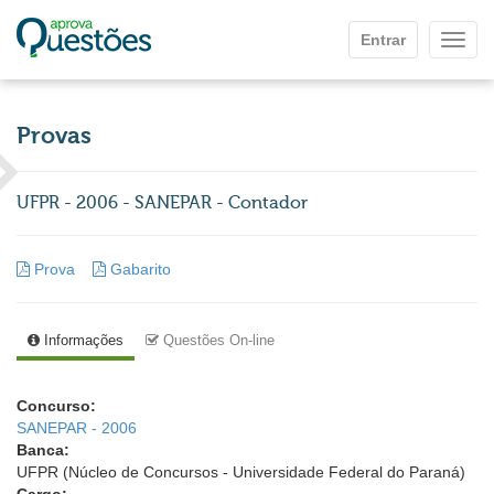
Ir para o conteúdo principal
Entrar
Mostr
Provas
UFPR - 2006 - SANEPAR - Contador
Prova
Gabarito
Informações
Questões On-line
Concurso:
SANEPAR - 2006
Banca:
UFPR (Núcleo de Concursos - Universidade Federal do Paraná)