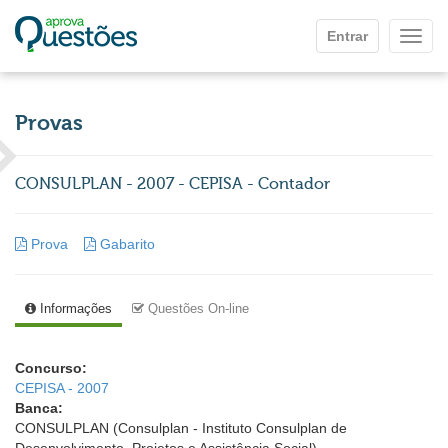
Ir para o conteúdo principal
Entrar
Mostr
Provas
CONSULPLAN - 2007 - CEPISA - Contador
Prova
Gabarito
Informações
Questões On-line
Concurso:
CEPISA - 2007
Banca:
CONSULPLAN (Consulplan - Instituto Consulplan de