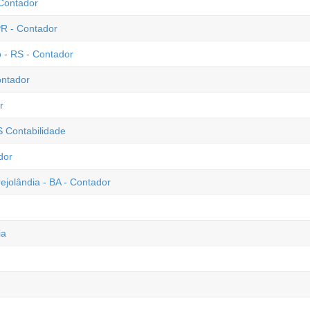
 Contador
PR - Contador
 - RS - Contador
ontador
r
S Contabilidade
dor
ejolândia - BA - Contador
ia