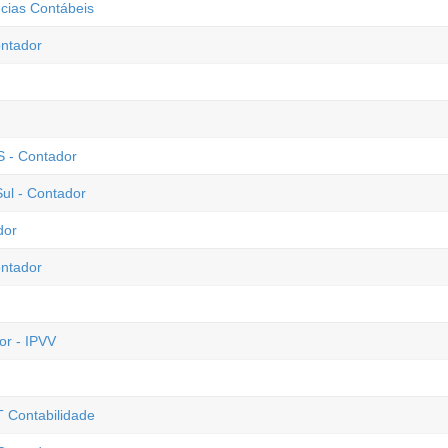
cias Contábeis
ntador
S - Contador
ul - Contador
dor
ontador
or - IPVV
T Contabilidade