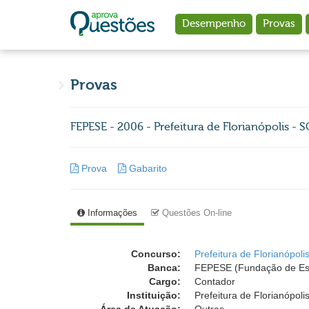
Ir para o conteúdo principal
Desempenho
Provas
Provas
FEPESE - 2006 - Prefeitura de Florianópolis - 
Prova
Gabarito
Informações
Questões On-line
Concurso:
Prefeitura de Florianópoli
Banca:
FEPESE (Fundação de Est
Cargo:
Contador
Instituição:
Prefeitura de Florianópoli