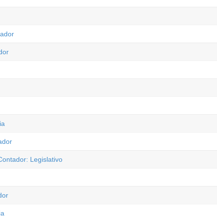
tador
dor
ia
ador
ontador: Legislativo
dor
ia