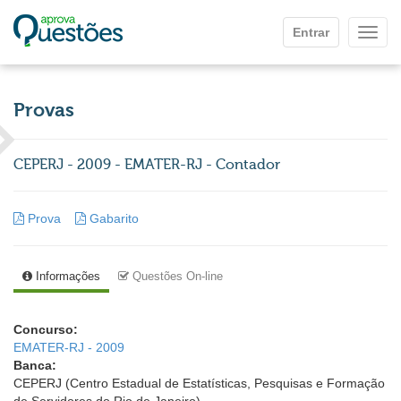
Ir para o conteúdo principal
Entrar
Mostr
Provas
CEPERJ - 2009 - EMATER-RJ - Contador
Prova
Gabarito
Informações
Questões On-line
Concurso:
EMATER-RJ - 2009
Banca:
CEPERJ (Centro Estadual de Estatísticas, Pesquisas e Formação