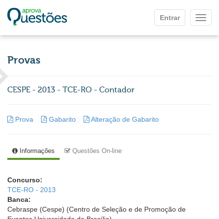
Ir para o conteúdo principal
Entrar
Mostr
Provas
CESPE - 2013 - TCE-RO - Contador
Prova
Gabarito
Alteração de Gabarito
Informações
Questões On-line
Concurso:
TCE-RO - 2013
Banca:
Cebraspe (Cespe) (Centro de Seleção e de Promoção de