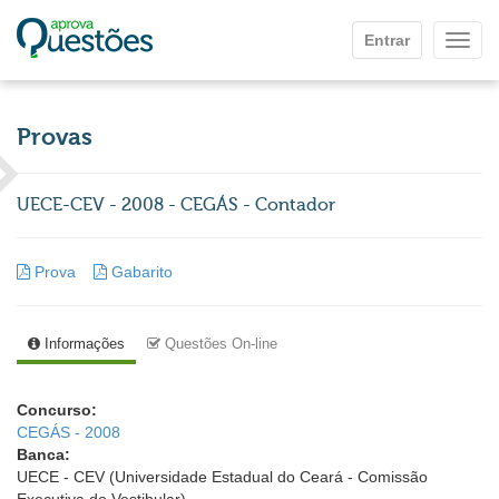
Ir para o conteúdo principal
Entrar
Mostr
Provas
UECE-CEV - 2008 - CEGÁS - Contador
Prova
Gabarito
Informações
Questões On-line
Concurso:
CEGÁS - 2008
Banca:
UECE - CEV (Universidade Estadual do Ceará - Comissão