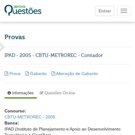
Ir para o conteúdo principal
Entrar
Mostr
Provas
IPAD - 2005 - CBTU-METROREC - Contador
Prova
Gabarito
Alteração de Gabarito
Informações
Questões On-line
Concurso:
CBTU-METROREC - 2005
Banca:
IPAD (Instituto de Planejamento e Apoio ao Desenvolvimento