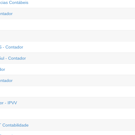
cias Contábeis
ntador
S - Contador
ul - Contador
dor
ontador
or - IPVV
T Contabilidade