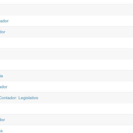
tador
dor
ia
ador
ontador: Legislativo
dor
ia