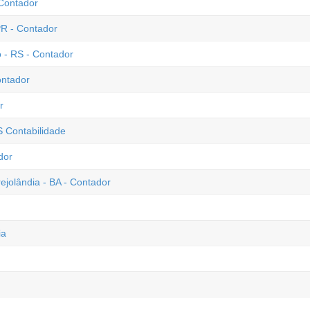
 Contador
PR - Contador
 - RS - Contador
ontador
r
S Contabilidade
dor
ejolândia - BA - Contador
ia