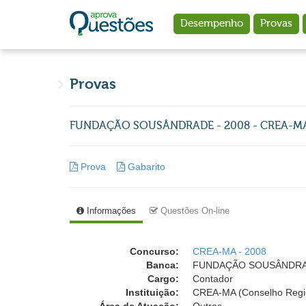
Ir para o conteúdo principal
Desempenho
Provas
Provas
FUNDAÇÃO SOUSÂNDRADE - 2008 - CREA-MA
Prova
Gabarito
Informações
Questões On-line
Concurso:
CREA-MA - 2008
Banca:
FUNDAÇÃO SOUSÂNDRADE (
Cargo:
Contador
Instituição:
CREA-MA (Conselho Regio