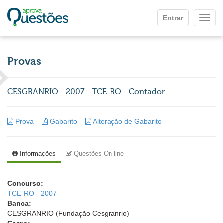
Ir para o conteúdo principal
Entrar
Mostr
Provas
CESGRANRIO - 2007 - TCE-RO - Contador
Prova
Gabarito
Alteração de Gabarito
Informações
Questões On-line
Concurso:
TCE-RO - 2007
Banca:
CESGRANRIO (Fundação Cesgranrio)