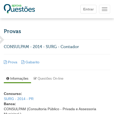
Ir para o conteúdo principal
Entrar
Mostr
Provas
CONSULPAM - 2014 - SURG - Contador
Prova
Gabarito
Informações
Questões On-line
Concurso:
SURG - 2014 - PR
Banca:
CONSULPAM (Consultoria Público - Privada e Assessoria