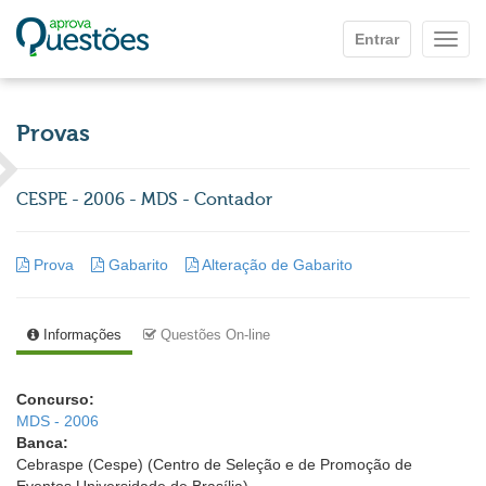
Ir para o conteúdo principal
Entrar
Mostr
Provas
CESPE - 2006 - MDS - Contador
Prova
Gabarito
Alteração de Gabarito
Informações
Questões On-line
Concurso:
MDS - 2006
Banca:
Cebraspe (Cespe) (Centro de Seleção e de Promoção de