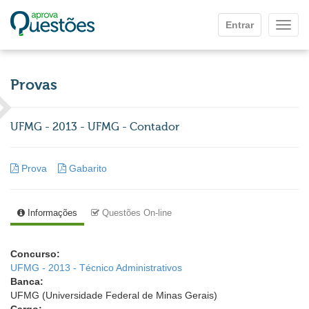
Ir para o conteúdo principal
Entrar
Mostr
Provas
UFMG - 2013 - UFMG - Contador
Prova
Gabarito
Informações
Questões On-line
Concurso:
UFMG - 2013 - Técnico Administrativos
Banca:
UFMG (Universidade Federal de Minas Gerais)