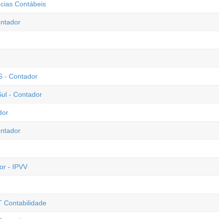
cias Contábeis
ntador
S - Contador
ul - Contador
dor
ontador
or - IPVV
T Contabilidade