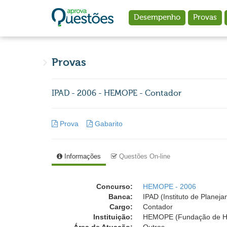
Ir para o conteúdo principal
Desempenho
Provas
Provas
IPAD - 2006 - HEMOPE - Contador
Prova
Gabarito
Informações
Questões On-line
Concurso:
HEMOPE - 2006
Banca:
IPAD (Instituto de Planej
Cargo:
Contador
Instituição:
HEMOPE (Fundação de He