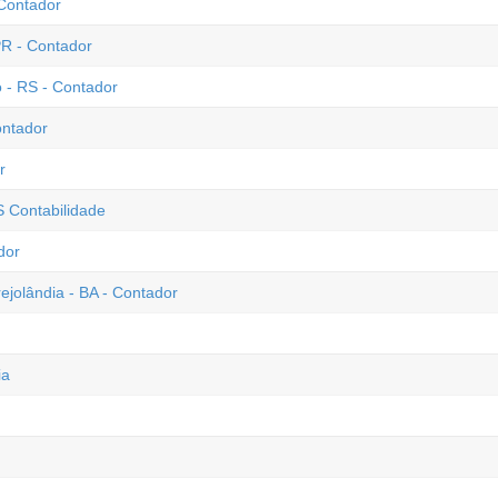
 Contador
PR - Contador
 - RS - Contador
ontador
r
S Contabilidade
dor
ejolândia - BA - Contador
ia