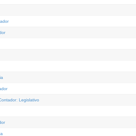
tador
dor
ia
ador
ontador: Legislativo
dor
ia