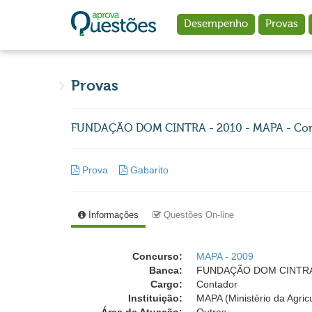
Ir para o conteúdo principal
Desempenho
Provas
Provas
FUNDAÇÃO DOM CINTRA - 2010 - MAPA - Co
Prova
Gabarito
Informações
Questões On-line
Concurso:
MAPA - 2009
Banca:
FUNDAÇÃO DOM CINTRA (
Cargo:
Contador
Instituição:
MAPA (Ministério da Agric