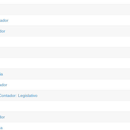
tador
dor
ia
ador
ontador: Legislativo
dor
ia