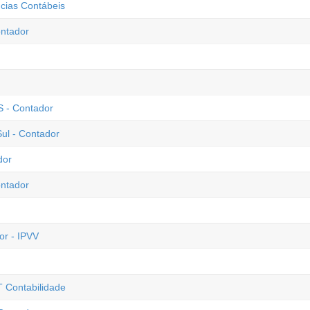
cias Contábeis
ntador
S - Contador
ul - Contador
dor
ontador
or - IPVV
T Contabilidade