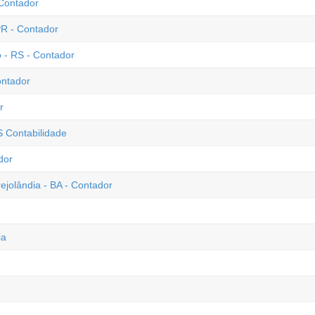
 Contador
PR - Contador
 - RS - Contador
ontador
r
S Contabilidade
dor
ejolândia - BA - Contador
ia