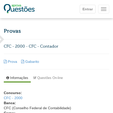
Ir para o conteúdo principal
Entrar
Mostr
Provas
CFC - 2000 - CFC - Contador
Prova
Gabarito
Informações
Questões On-line
Concurso:
CFC - 2000
Banca:
CFC (Conselho Federal de Contabilidade)