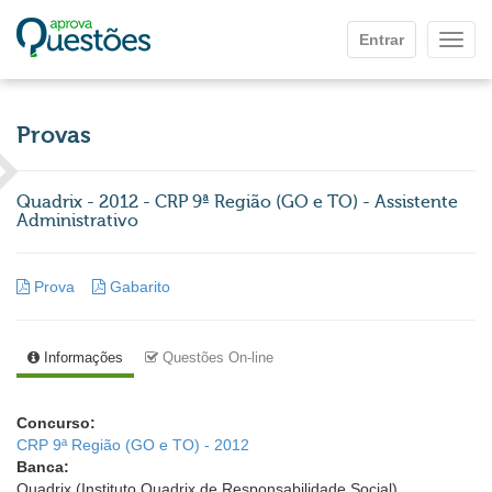
Ir para o conteúdo principal
Entrar
Mostr
Provas
Quadrix - 2012 - CRP 9ª Região (GO e TO) - Assistente
Administrativo
Prova
Gabarito
Informações
Questões On-line
Concurso:
CRP 9ª Região (GO e TO) - 2012
Banca:
Quadrix (Instituto Quadrix de Responsabilidade Social)