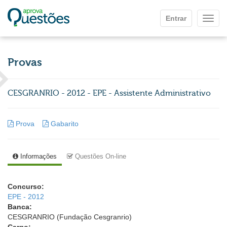
Ir para o conteúdo principal
Entrar
Mostr
Provas
CESGRANRIO - 2012 - EPE - Assistente Administrativo
Prova
Gabarito
Informações
Questões On-line
Concurso:
EPE - 2012
Banca:
CESGRANRIO (Fundação Cesgranrio)