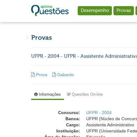
Ir para o conteúdo principal
Desempenho
Provas
Provas
UFPR - 2004 - UFPR - Assistente Administrati
Prova
Gabarito
Informações
Questões On-line
Concurso:
UFPR - 2004
Banca:
UFPR (Núcleo de Concurso
Cargo:
Assistente Administrativo
Instituição:
UFPR (Universidade Fede