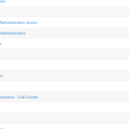
ivo
o
dministrativo Junior
Administrativo
o
vo
trativo - Call Center