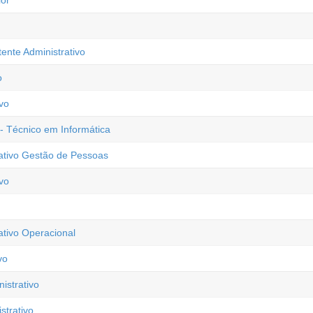
ior
tente Administrativo
o
vo
 - Técnico em Informática
rativo Gestão de Pessoas
vo
ativo Operacional
vo
istrativo
trativo