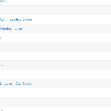
ivo
o
dministrativo Junior
Administrativo
o
vo
trativo - Call Center