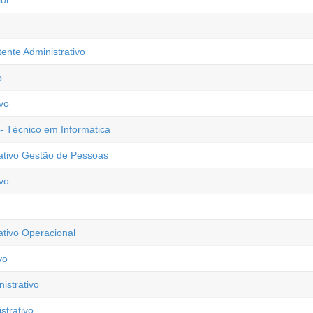
ior
tente Administrativo
o
vo
 - Técnico em Informática
rativo Gestão de Pessoas
vo
ativo Operacional
vo
istrativo
trativo