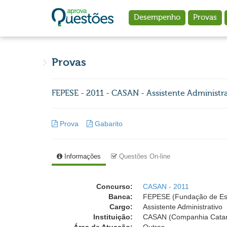
Ir para o conteúdo principal
Desempenho
Provas
Provas
FEPESE - 2011 - CASAN - Assistente Administr
Prova
Gabarito
Informações
Questões On-line
Concurso:
CASAN - 2011
Banca:
FEPESE (Fundação de Est
Cargo:
Assistente Administrativo
Instituição:
CASAN (Companhia Catar