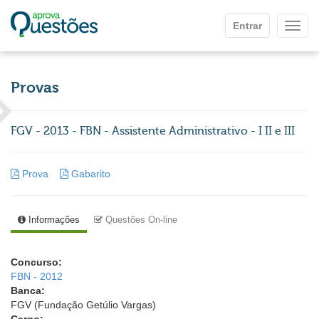
Ir para o conteúdo principal
Entrar
Mostr
Provas
FGV - 2013 - FBN - Assistente Administrativo - I II e III
Prova
Gabarito
Informações
Questões On-line
Concurso:
FBN - 2012
Banca:
FGV (Fundação Getúlio Vargas)