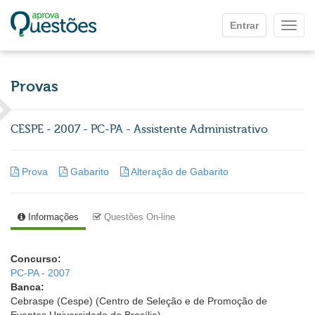
Ir para o conteúdo principal
Entrar
Mostr
Provas
CESPE - 2007 - PC-PA - Assistente Administrativo
Prova
Gabarito
Alteração de Gabarito
Informações
Questões On-line
Concurso:
PC-PA - 2007
Banca:
Cebraspe (Cespe) (Centro de Seleção e de Promoção de