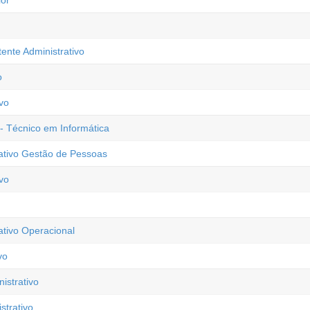
ior
tente Administrativo
o
vo
 - Técnico em Informática
rativo Gestão de Pessoas
vo
ativo Operacional
vo
istrativo
trativo