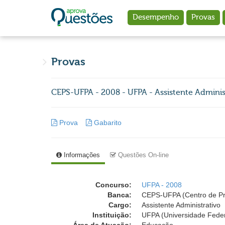
Ir para o conteúdo principal
Desempenho
Provas
Provas
CEPS-UFPA - 2008 - UFPA - Assistente Adminis
Prova
Gabarito
Informações
Questões On-line
Concurso:
UFPA - 2008
Banca:
CEPS-UFPA (Centro de Pro
Cargo:
Assistente Administrativo
Instituição:
UFPA (Universidade Feder