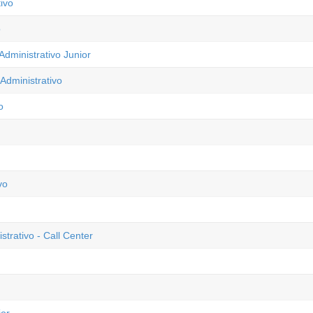
ivo
o
dministrativo Junior
Administrativo
o
vo
trativo - Call Center