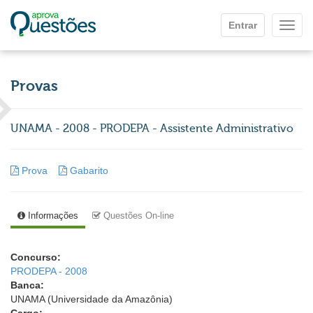
Ir para o conteúdo principal
Entrar
Mostr
Provas
UNAMA - 2008 - PRODEPA - Assistente Administrativo
Prova
Gabarito
Informações
Questões On-line
Concurso:
PRODEPA - 2008
Banca:
UNAMA (Universidade da Amazônia)