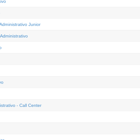
ivo
o
dministrativo Junior
Administrativo
o
vo
trativo - Call Center