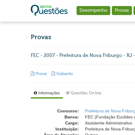
Ir para o conteúdo principal
Desempenho
Provas
Provas
FEC - 2007 - Prefeitura de Nova Friburgo - RJ -
Prova
Gabarito
Informações
Questões On-line
Concurso:
Prefeitura de Nova Fribur
Banca:
FEC (Fundação Euclides d
Cargo:
Assistente Administrativo
Instituição:
Prefeitura de Nova Fribur