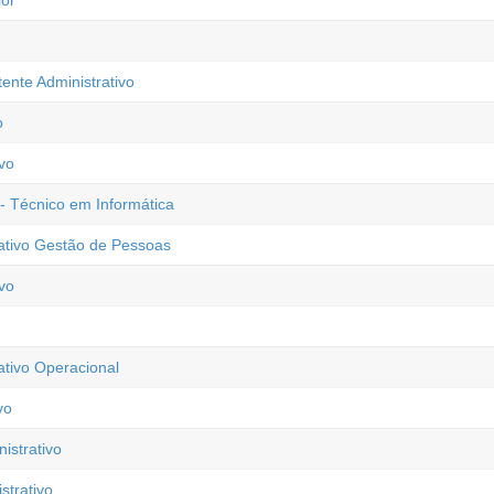
ior
tente Administrativo
o
vo
 - Técnico em Informática
rativo Gestão de Pessoas
vo
ativo Operacional
vo
istrativo
trativo