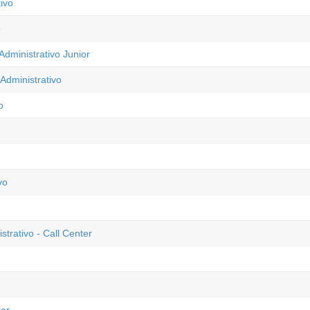
ivo
o
dministrativo Junior
Administrativo
o
vo
trativo - Call Center