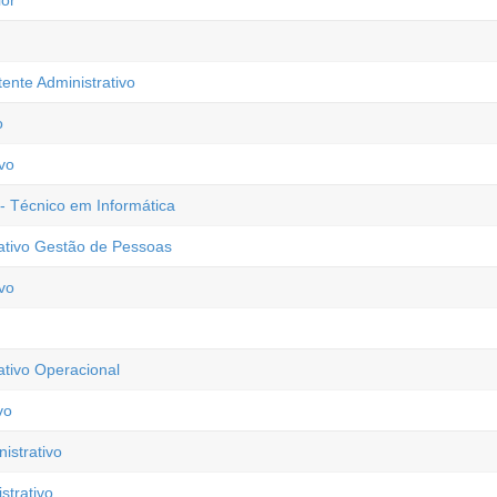
ior
tente Administrativo
o
vo
 - Técnico em Informática
rativo Gestão de Pessoas
vo
ativo Operacional
vo
istrativo
trativo