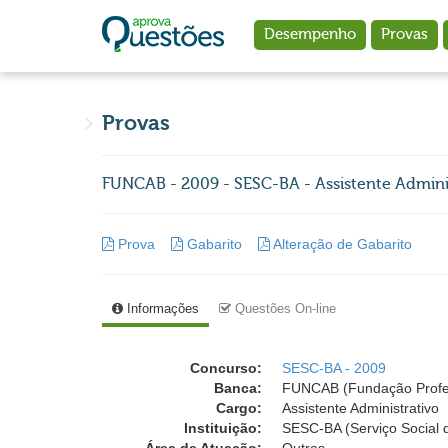
Ir para o conteúdo principal
Desempenho
Provas
Provas
FUNCAB - 2009 - SESC-BA - Assistente Adminis
Prova
Gabarito
Alteração de Gabarito
Informações
Questões On-line
Concurso:
SESC-BA - 2009
Banca:
FUNCAB (Fundação Profess
Cargo:
Assistente Administrativo
Instituição:
SESC-BA (Serviço Social 