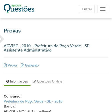
Ir para o conteúdo principal
Entrar
Mostr
Provas
ADVISE - 2010 - Prefeitura de Poço Verde - SE -
Assistente Administrativo
Prova
Gabarito
Informações
Questões On-line
Concurso:
Prefeitura de Poço Verde - SE - 2010
Banca:
ADVISE (ADVISE Consultoria)