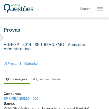
Ir para o conteúdo principal
Entrar
Mostr
Provas
VUNESP - 2014 - SP-URBANISMO - Assistente
Administrativo
Prova
Gabarito
Informações
Questões On-line
Concurso:
SP-URBANISMO - 2014
Banca:
VUNESP (Vestibular da Universidade Estadual Paulista)