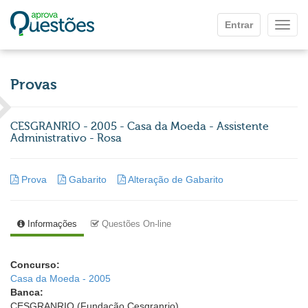
Ir para o conteúdo principal
Entrar
Mostr
Provas
CESGRANRIO - 2005 - Casa da Moeda - Assistente
Administrativo - Rosa
Prova
Gabarito
Alteração de Gabarito
Informações
Questões On-line
Concurso:
Casa da Moeda - 2005
Banca:
CESGRANRIO (Fundação Cesgranrio)