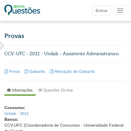
Ir para o conteúdo principal
Entrar
Mostr
Provas
CCV-UFC - 2011 - Unilab - Assistente Administrativo
Prova
Gabarito
Alteração de Gabarito
Informações
Questões On-line
Concurso:
Unilab - 2011
Banca:
CCV-UFC (Coordenadoria de Concursos - Universidade Federal