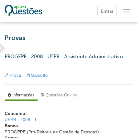
Ir para o conteúdo principal
Entrar
Mostr
Provas
PROGEPE - 2008 - UFPR - Assistente Administrativo
Prova
Gabarito
Informações
Questões On-line
Concurso:
UFPR - 2008 - 1
Banca:
PROGEPE (Pró-Reitoria de Gestão de Pessoas)