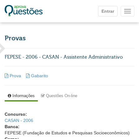
Ir para o conteúdo principal
Entrar
Mostr
Provas
FEPESE - 2006 - CASAN - Assistente Administrativo
Prova
Gabarito
Informações
Questões On-line
Concurso:
CASAN - 2006
Banca:
FEPESE (Fundação de Estudos e Pesquisas Socioeconômicos)