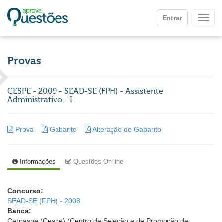
Ir para o conteúdo principal
Entrar
Mostr
Provas
CESPE - 2009 - SEAD-SE (FPH) - Assistente
Administrativo - I
Prova
Gabarito
Alteração de Gabarito
Informações
Questões On-line
Concurso:
SEAD-SE (FPH) - 2008
Banca:
Cebraspe (Cespe) (Centro de Seleção e de Promoção de