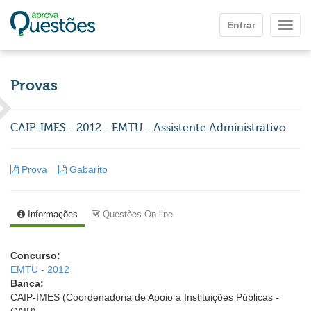
Ir para o conteúdo principal
Entrar
Mostr
Provas
CAIP-IMES - 2012 - EMTU - Assistente Administrativo
Prova
Gabarito
Informações
Questões On-line
Concurso:
EMTU - 2012
Banca:
CAIP-IMES (Coordenadoria de Apoio a Instituições Públicas -