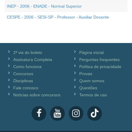
INEP - 2006 - ENADE - Normal Superior
CESPE - 2006 - SESI-SP - Professor - Auxiliar Docente
2ª via do boleto
Página inicial
Assinatura Completa
Perguntas frequentes
Como funciona
Política de privacidade
Concursos
Provas
Disciplinas
Quem somos
Fale conosco
Questões
Notícias sobre concursos
Termos de uso