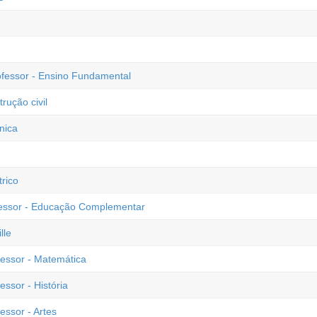
ofessor - Ensino Fundamental
rução civil
nica
rico
ofessor - Educação Complementar
lle
fessor - Matemática
essor - História
essor - Artes