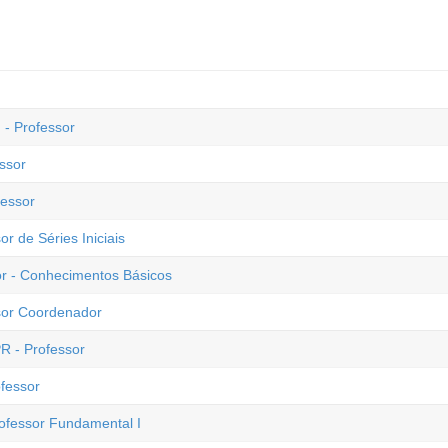
- Professor
ssor
fessor
or de Séries Iniciais
sor - Conhecimentos Básicos
ssor Coordenador
PR - Professor
ofessor
rofessor Fundamental I