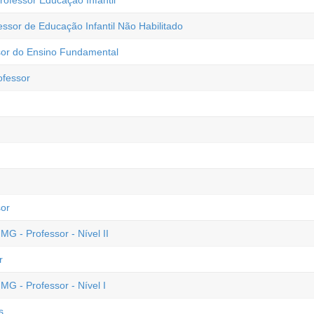
rofessor Educação Infantil
essor de Educação Infantil Não Habilitado
sor do Ensino Fundamental
ofessor
sor
MG - Professor - Nível II
r
MG - Professor - Nível I
s