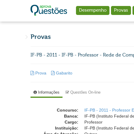
Ir para o conteúdo principal
Desempenho
Provas
Provas
IF-PB - 2011 - IF-PB - Professor - Rede de Com
Prova
Gabarito
Informações
Questões On-line
Concurso:
IF-PB - 2011 - Professor 
Banca:
IF-PB (Instituto Federal 
Cargo:
Professor
Instituição:
IF-PB (Instituto Federal 