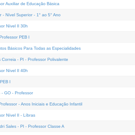
sor Auxiliar de Educação Básica
 - Nível Superior - 1° ao 5° Ano
or Nível II 30h
Professor PEB I
os Básicos Para Todas as Especialidades
 Correia - PI - Professor Polivalente
or Nível II 40h
 PEB I
s - GO - Professor
ofessor - Anos Iniciais e Educação Infantil
r Nível II - Líbras
dri Sales - PI - Professor Classe A