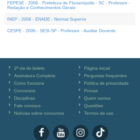
FEPESE - 2006 - Prefeitura de Florianópolis - SC - Professor -
Redação e Conhecimentos Gerais
INEP - 2006 - ENADE - Normal Superior
CESPE - 2006 - SESI-SP - Professor - Auxiliar Docente
2ª via do boleto
Página inicial
Assinatura Completa
Perguntas frequentes
Como funciona
Política de privacidade
Concursos
Provas
Disciplinas
Quem somos
Fale conosco
Questões
Notícias sobre concursos
Termos de uso