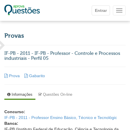
Ir para o conteúdo principal
Entrar
Mostr
Provas
IF-PB - 2011 - IF-PB - Professor - Controle e Processos
industriais - Perfil 05
Prova
Gabarito
Informações
Questões On-line
Concurso:
IF-PB - 2011 - Professor Ensino Básico, Técnico e Tecnológic
Banca:
IF-PB (Instituto Federal de Educação, Ciência e Tecnologia da