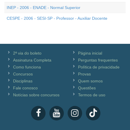
INEP - 2006 - ENADE - Normal Superior
CESPE - 2006 - SESI-SP - Professor - Auxiliar Docente
2ª via do boleto
Página inicial
Assinatura Completa
Perguntas frequentes
Como funciona
Política de privacidade
Concursos
Provas
Disciplinas
Quem somos
Fale conosco
Questões
Notícias sobre concursos
Termos de uso