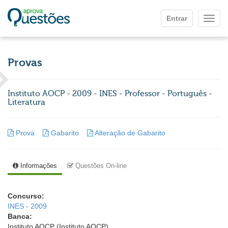
Ir para o conteúdo principal
Entrar
Mostr
Provas
Instituto AOCP - 2009 - INES - Professor - Português -
Literatura
Prova
Gabarito
Alteração de Gabarito
Informações
Questões On-line
Concurso:
INES - 2009
Banca:
Instituto AOCP (Instituto AOCP)