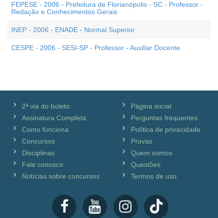
FEPESE - 2006 - Prefeitura de Florianópolis - SC - Professor -
Redação e Conhecimentos Gerais
INEP - 2006 - ENADE - Normal Superior
CESPE - 2006 - SESI-SP - Professor - Auxiliar Docente
2ª via do boleto
Página inicial
Assinatura Completa
Perguntas frequentes
Como funciona
Política de privacidade
Concursos
Provas
Disciplinas
Quem somos
Fale conosco
Questões
Notícias sobre concursos
Termos de uso