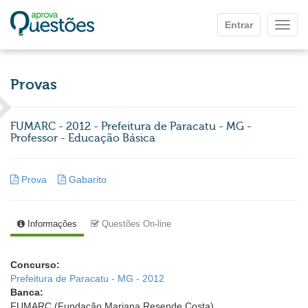
Ir para o conteúdo principal
Entrar
Mostr
Provas
FUMARC - 2012 - Prefeitura de Paracatu - MG -
Professor - Educação Básica
Prova
Gabarito
Informações
Questões On-line
Concurso:
Prefeitura de Paracatu - MG - 2012
Banca:
FUMARC (Fundação Mariana Resende Costa)