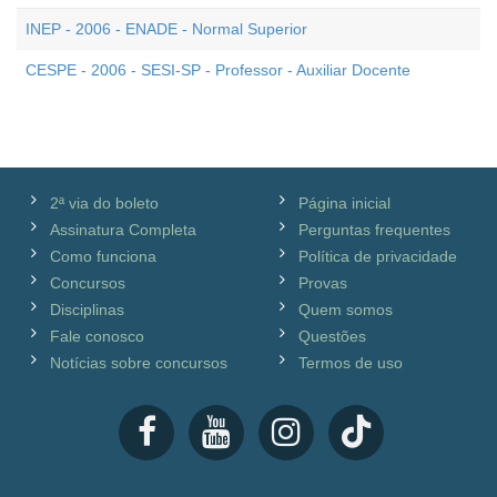
INEP - 2006 - ENADE - Normal Superior
CESPE - 2006 - SESI-SP - Professor - Auxiliar Docente
2ª via do boleto
Página inicial
Assinatura Completa
Perguntas frequentes
Como funciona
Política de privacidade
Concursos
Provas
Disciplinas
Quem somos
Fale conosco
Questões
Notícias sobre concursos
Termos de uso