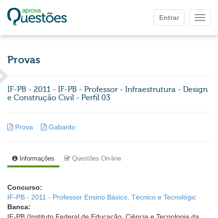
Ir para o conteúdo principal
Entrar
Mostr
Provas
IF-PB - 2011 - IF-PB - Professor - Infraestrutura - Design
e Construção Civil - Perfil 03
Prova
Gabarito
Informações
Questões On-line
Concurso:
IF-PB - 2011 - Professor Ensino Básico, Técnico e Tecnológic
Banca:
IF-PB (Instituto Federal de Educação, Ciência e Tecnologia da