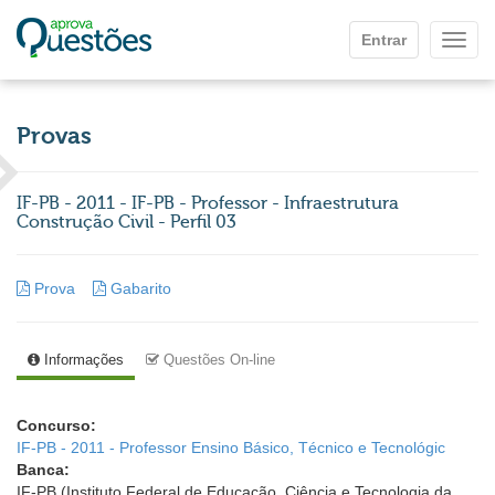
Ir para o conteúdo principal
Entrar
Mostr
Provas
IF-PB - 2011 - IF-PB - Professor - Infraestrutura 
Construção Civil - Perfil 03
Prova
Gabarito
Informações
Questões On-line
Concurso:
IF-PB - 2011 - Professor Ensino Básico, Técnico e Tecnológic
Banca:
IF-PB (Instituto Federal de Educação, Ciência e Tecnologia da