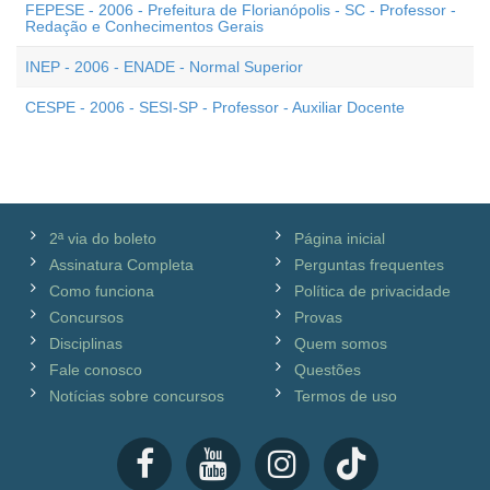
FEPESE - 2006 - Prefeitura de Florianópolis - SC - Professor -
Redação e Conhecimentos Gerais
INEP - 2006 - ENADE - Normal Superior
CESPE - 2006 - SESI-SP - Professor - Auxiliar Docente
2ª via do boleto
Página inicial
Assinatura Completa
Perguntas frequentes
Como funciona
Política de privacidade
Concursos
Provas
Disciplinas
Quem somos
Fale conosco
Questões
Notícias sobre concursos
Termos de uso