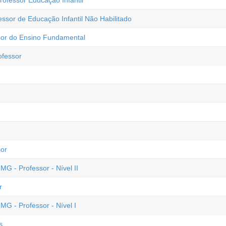
rofessor Educação Infantil
essor de Educação Infantil Não Habilitado
sor do Ensino Fundamental
ofessor
sor
MG - Professor - Nível II
r
MG - Professor - Nível I
s