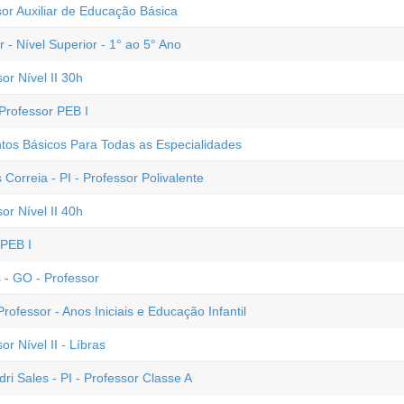
sor Auxiliar de Educação Básica
 - Nível Superior - 1° ao 5° Ano
or Nível II 30h
Professor PEB I
os Básicos Para Todas as Especialidades
 Correia - PI - Professor Polivalente
or Nível II 40h
 PEB I
s - GO - Professor
ofessor - Anos Iniciais e Educação Infantil
r Nível II - Líbras
dri Sales - PI - Professor Classe A