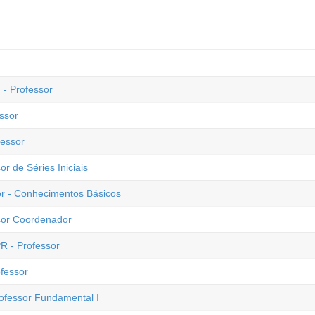
- Professor
ssor
fessor
or de Séries Iniciais
sor - Conhecimentos Básicos
ssor Coordenador
PR - Professor
ofessor
rofessor Fundamental I