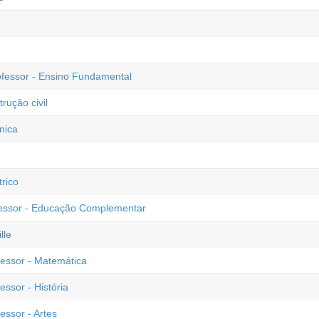
ofessor - Ensino Fundamental
rução civil
nica
rico
ofessor - Educação Complementar
lle
fessor - Matemática
essor - História
essor - Artes