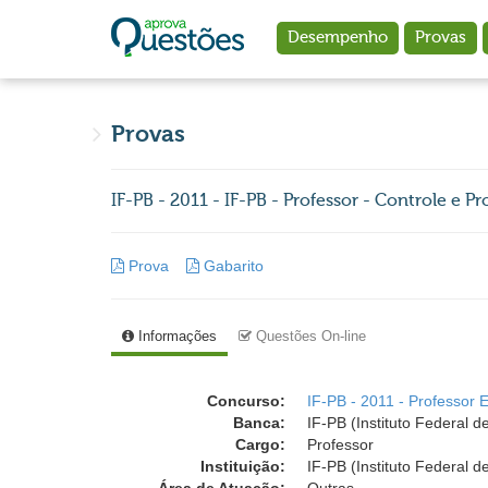
Ir para o conteúdo principal
Desempenho
Provas
Provas
IF-PB - 2011 - IF-PB - Professor - Controle e Pro
Prova
Gabarito
Informações
Questões On-line
Concurso:
IF-PB - 2011 - Professor 
Banca:
IF-PB (Instituto Federal 
Cargo:
Professor
Instituição:
IF-PB (Instituto Federal 